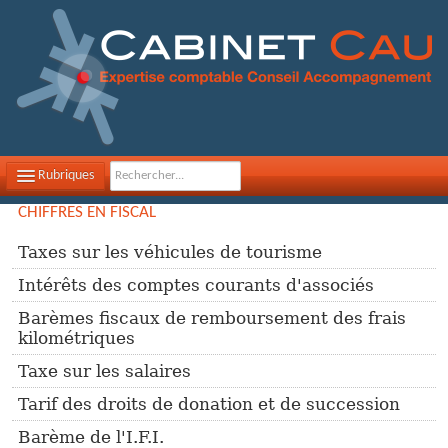
Rubriques
CHIFFRES EN FISCAL
LE CABINET
Taxes sur les véhicules de tourisme
NOS MISSIONS
Intérêts des comptes courants d'associés
CONTACTEZ-NOUS
Barèmes fiscaux de remboursement des frais
kilométriques
PLAN D'ACCÈS
Taxe sur les salaires
FILS D'ACTUALITÉS
Tarif des droits de donation et de succession
INFOS DE GESTION
Barème de l'I.F.I.